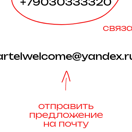
+79030333320
связ
artelwelcome@yandex.r
отправить
предложение
на почту